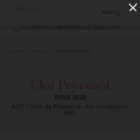
MENU
/
/
Peyrassol
Nos vins
Clos Peyrassol rosé
Clos Peyrassol
ROSÉ 2022
AOP Côtes de Provence - En conversion
BIO