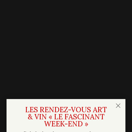
×
LES RENDEZ-VOUS ART
& VIN « LE FASCINANT
WEEK-END »