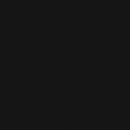
UNE PAUSE
RAFRAÎCHISSANTE
ET CONVIVIALE
Envie d’un verre, d’un café ou de
déjeuner ? Le bistrot de Lou vous
accueille tout au long de la journée