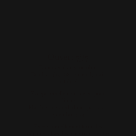
Ouvert 7j/7
Du 1er avril au 31 octobre
De 11h à 19h30 (18h en avril, mai,
octobre)
Exceptionnellement ouvert pour
dîner :
Mardi et mercredi du 1er juin au 9
septembre 2024,
Exceptionnellement fermé les
déjeuners lors des privatisations (22