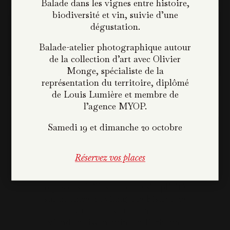
Balade dans les vignes entre histoire,
×
biodiversité et vin, suivie d’une
Wine Happy Hour
dégustation.
les mardis et mercredis de 17h à 19h
Balade-atelier photographique autour
au Bistrot de Lou,
de la collection d’art avec Olivier
/
/
Peyrassol
Restaurants & hébergements
un verre de vin acheté, un verre de
Monge, spécialiste de la
/
Restaurants
Le Bistrot de Lou
vin offert*
représentation du territoire, diplômé
de Louis Lumière et membre de
(*sur le moins cher des deux).
l’agence MYOP.
LE BISTROT
Samedi 19 et dimanche 20 octobre
DE LOU
Réservez vos places
Ouvert d’avril à octobre, le
« Bistrot
de Lou »
permet de partager des
repas ensoleillés en toute simplicité
sur la place du village. le Bistrot de
Lou propose une carte
viande/poisson cuite au Barbecue